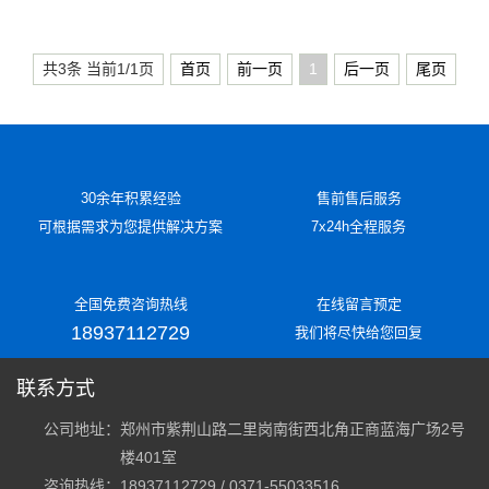
共3条 当前1/1页
首页
前一页
1
后一页
尾页
30余年积累经验
售前售后服务
可根据需求为您提供解决方案
7x24h全程服务
全国免费咨询热线
在线留言预定
18937112729
我们将尽快给您回复
联系方式
公司地址：
郑州市紫荆山路二里岗南街西北角正商蓝海广场2号
楼401室
咨询热线：18937112729 / 0371-55033516